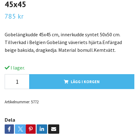
45x45
785 kr
Gobelängkudde 45x45 cm, innerkudde syntet 50x50 cm.
Tillverkad i Belgien Gobeläng väveriets hjärta.Enfärgad
beige baksida, dragkedja. Material bomull.Kemtvätt.
I lager.
LÄGG I KORGEN
Artikelnummer:
5772
Dela