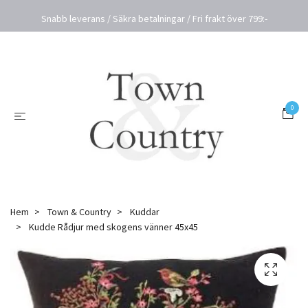
Snabb leverans / Säkra betalningar / Fri frakt över 799:-
0
Hem
Town & Country
Kuddar
Kudde Rådjur med skogens vänner 45x45