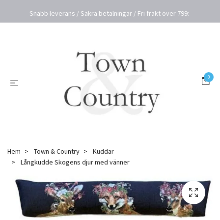
Snabb leverans / Säkra betalningar / Fri frakt över 799:-
0
Hem
Town & Country
Kuddar
Långkudde Skogens djur med vänner