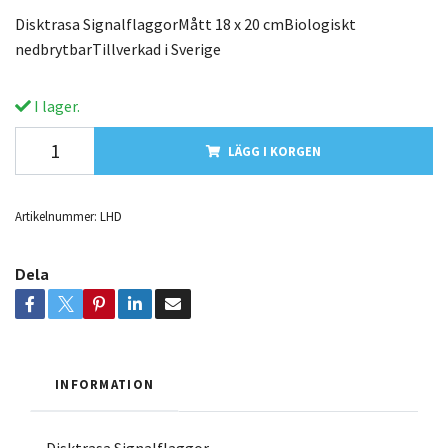
Disktrasa SignalflaggorMått 18 x 20 cmBiologiskt
nedbrytbarTillverkad i Sverige
I lager.
LÄGG I KORGEN
Artikelnummer:
LHD
Dela
INFORMATION