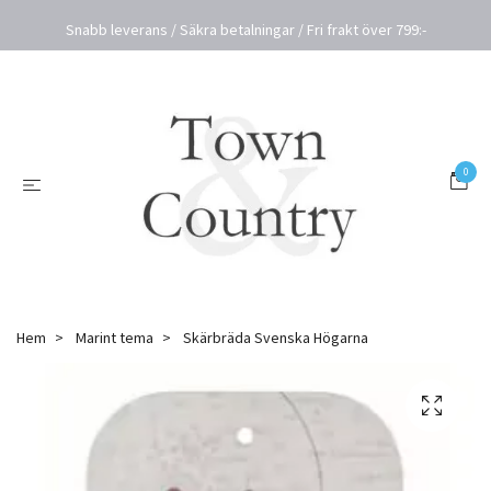
Snabb leverans / Säkra betalningar / Fri frakt över 799:-
0
Hem
Marint tema
Skärbräda Svenska Högarna