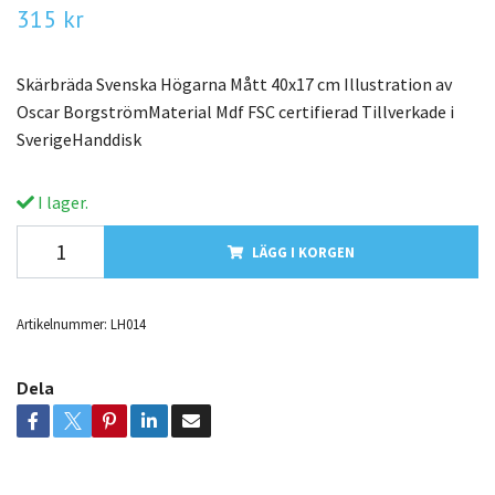
315 kr
Skärbräda Svenska Högarna Mått 40x17 cm Illustration av
Oscar BorgströmMaterial Mdf FSC certifierad Tillverkade i
SverigeHanddisk
I lager.
LÄGG I KORGEN
Artikelnummer:
LH014
Dela