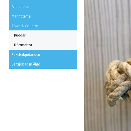
Alla artiklar
Marint tema
Town & Country
Kuddar
Dörrmattor
Paketerbjudanden
Saltsjöbaden Älgö