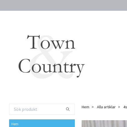
Hem
Alla artiklar
4s
Hem