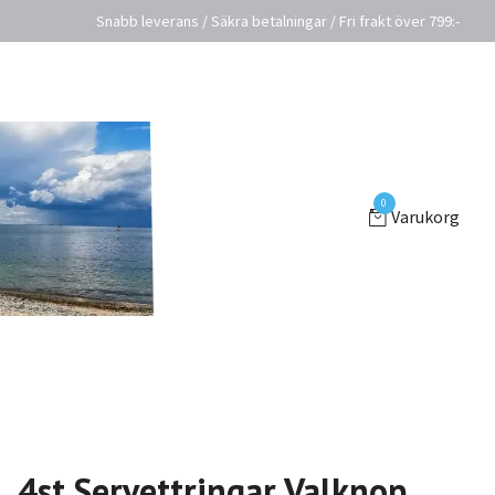
Snabb leverans / Säkra betalningar / Fri frakt över 799:-
0
Varukorg
4st Servettringar Valknop