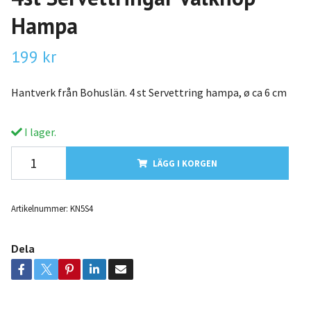
Hampa
199 kr
Hantverk från Bohuslän. 4 st Servettring hampa, ø ca 6 cm
I lager.
LÄGG I KORGEN
Artikelnummer:
KN5S4
Dela