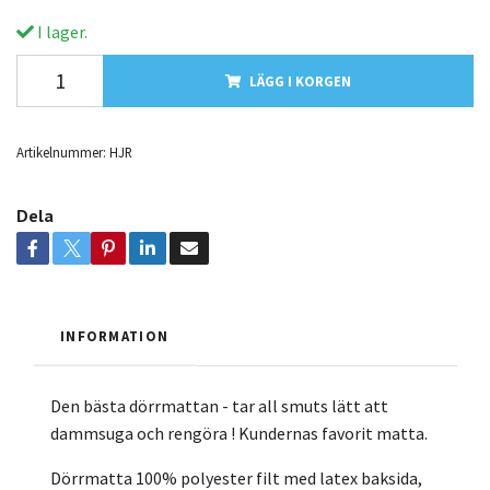
I lager.
LÄGG I KORGEN
Artikelnummer:
HJR
Dela
INFORMATION
Den bästa dörrmattan - tar all smuts lätt att
dammsuga och rengöra ! Kundernas favorit matta.
Dörrmatta 100% polyester filt med latex baksida,