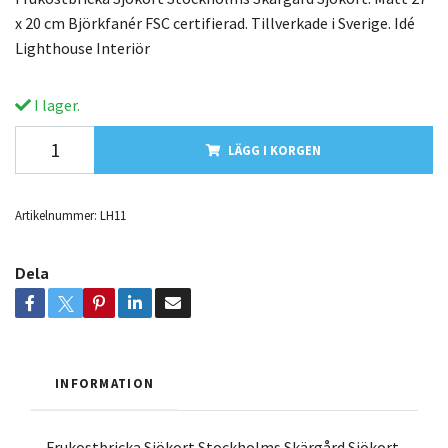
x 20 cm Björkfanér FSC certifierad. Tillverkade i Sverige. Idé
Lighthouse Interiör
I lager.
LÄGG I KORGEN
Artikelnummer:
LH11
Dela
INFORMATION
Frukostbricka Sjökort Stockholms Skärgård Sjökort.