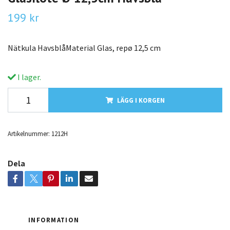
199 kr
Nätkula HavsblåMaterial Glas, repø 12,5 cm
I lager.
LÄGG I KORGEN
Artikelnummer:
1212H
Dela
INFORMATION