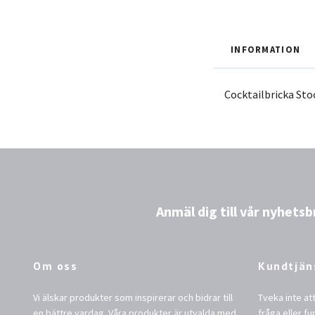
INFORMATION
Cocktailbricka Stoc
Anmäl dig till vår nyhetsb
Om oss
Kundtjän
Vi älskar produkter som inspirerar och bidrar till
Tveka inte at
en bättre vardag. Våra produkter är utvalda med
fråga eller fu