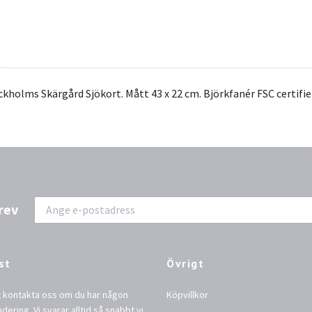
kholms Skärgård Sjökort. Mått 43 x 22 cm. Björkfanér FSC certifier
rev
st
Övrigt
t kontakta oss om du har någon
Köpvillkor
ndering. Vi svarar alltid så snabbt vi