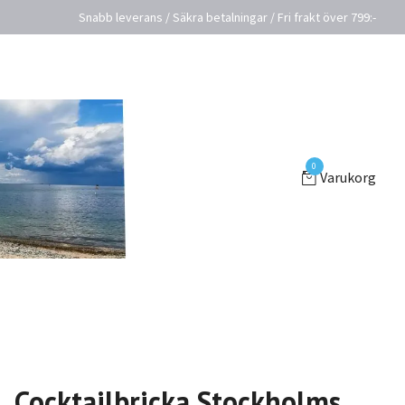
Snabb leverans / Säkra betalningar / Fri frakt över 799:-
0
Varukorg
Cocktailbricka Stockholms