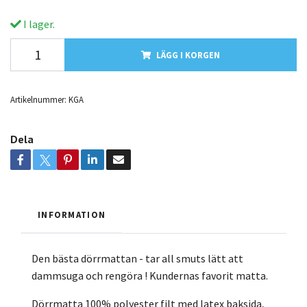
I lager.
LÄGG I KORGEN
Artikelnummer:
KGA
Dela
INFORMATION
Den bästa dörrmattan - tar all smuts lätt att
dammsuga och rengöra ! Kundernas favorit matta.
Dörrmatta 100% polyester filt med latex baksida,