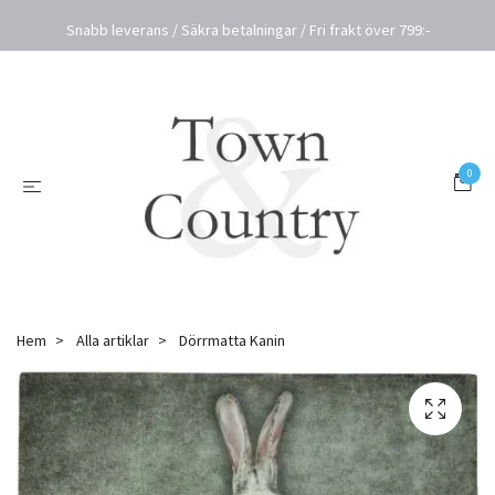
Snabb leverans / Säkra betalningar / Fri frakt över 799:-
0
Hem
Alla artiklar
Dörrmatta Kanin