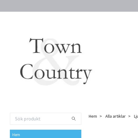
Hem
Alla artiklar
Lj
Hem