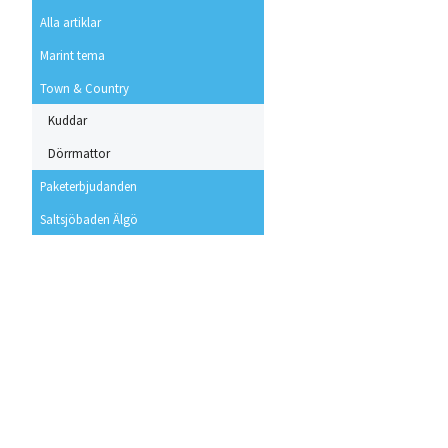
Alla artiklar
Marint tema
Town & Country
Kuddar
Dörrmattor
Paketerbjudanden
Saltsjöbaden Älgö