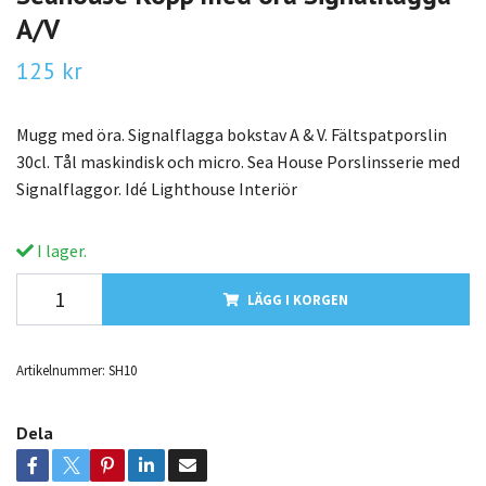
A/V
125 kr
Mugg med öra. Signalflagga bokstav A & V. Fältspatporslin
30cl. Tål maskindisk och micro. Sea House Porslinsserie med
Signalflaggor. Idé Lighthouse Interiör
I lager.
LÄGG I KORGEN
Artikelnummer:
SH10
Dela