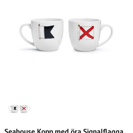
Seahouse Kopp med öra Signalflagga