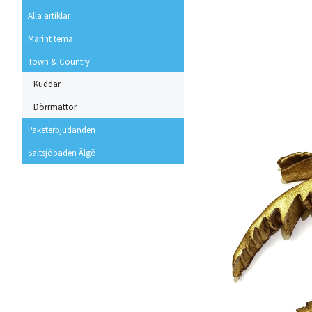
Alla artiklar
Marint tema
Town & Country
Kuddar
Dörrmattor
Paketerbjudanden
Saltsjöbaden Älgö