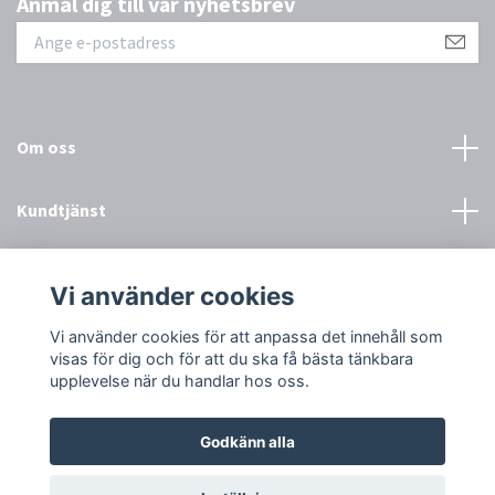
Anmäl dig till vår nyhetsbrev
Om oss
Kundtjänst
Övrigt
Vi använder cookies
Sociala medier
Vi använder cookies för att anpassa det innehåll som
visas för dig och för att du ska få bästa tänkbara
upplevelse när du handlar hos oss.
Godkänn alla
© 2026 Town & Country