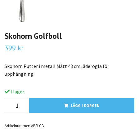
Skohorn Golfboll
399 kr
Skohorn Putter i metall Mått 48 cmLäderögla för
upphängning
I lager.
LÄGG I KORGEN
Artikelnummer:
ABSLGB